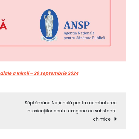
diale a Inimii – 29 septembrie 2024
Săptămâna Națională pentru combaterea
intoxicațiilor acute exogene cu substanțe
chimice