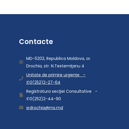
Contacte
MD-5202, Republica Moldova, or.
Drochia, str. N.Testemiţanu 4
Unitate de primire urgenţe –
✆0(252)2-27-64
Registratura secţiei Consultative –
✆0(252)2-44-90
srdrochia@ms.md