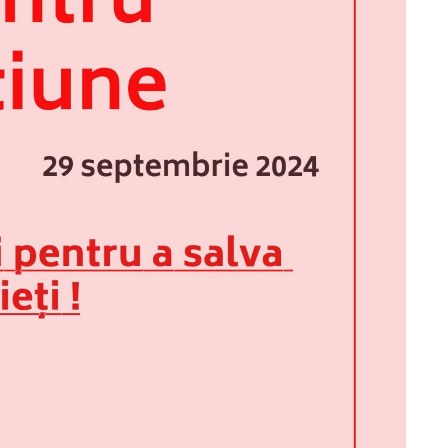
e anul
Către populația raionului
Drochia!