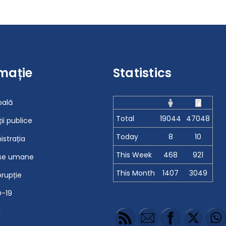
mație
Statistics
pală
Total
19044
47048
ții publice
Today
8
10
istrația
This Week
468
921
se umane
This Month
1407
3049
orupție
-19
i