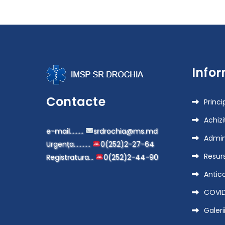
записям
Infor
Contacte
Princi
Achizi
e-mail………
srdrochia@ms.md
Admin
Urgența………..
0(252)2-27-64
Resur
Registratura…
0(252)2-44-90
Antic
COVID
Galeri