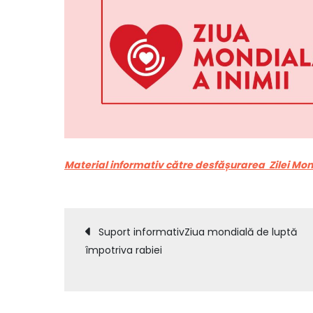
Material informativ către desfășurarea Zilei Mon
Навигация
Suport informativZiua mondială de luptă
împotriva rabiei
по