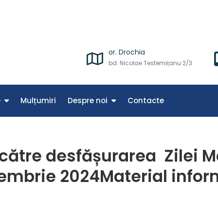
Spitalului Raional Drochia – mână de mână cu oamenii
or. Drochia
bd. Nicolae Testemițanu 2/3
e
Mulțumiri
Despre noi
Contacte
către desfășurarea Zilei M
embrie 2024Material infor