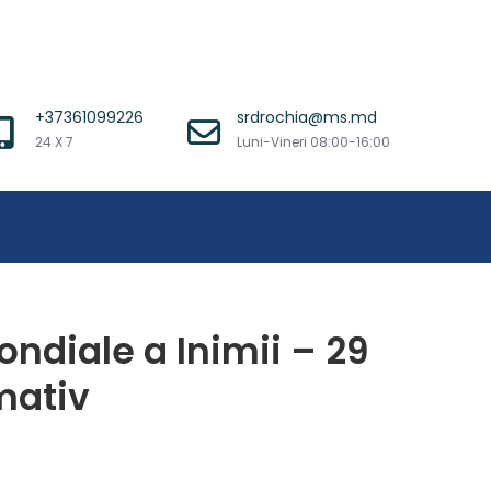
+37361099226
srdrochia@ms.md
24 X 7
Luni-Vineri 08:00-16:00
ondiale a Inimii – 29
mativ