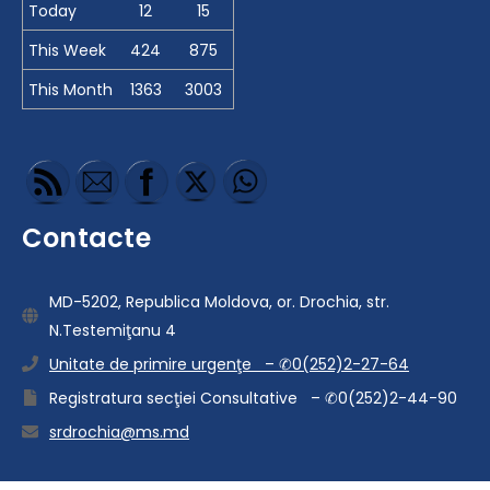
Today
12
15
This Week
424
875
This Month
1363
3003
Contacte
MD-5202, Republica Moldova, or. Drochia, str.
N.Testemiţanu 4
Unitate de primire urgenţe – ✆0(252)2-27-64
Registratura secţiei Consultative – ✆0(252)2-44-90
srdrochia@ms.md