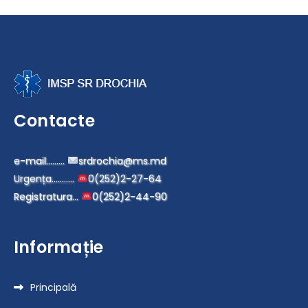
Contacte
e-mail………
srdrochia@ms.md
Urgența………..
0(252)2-27-64
Registratura…
0(252)2-44-90
Informație
Principală