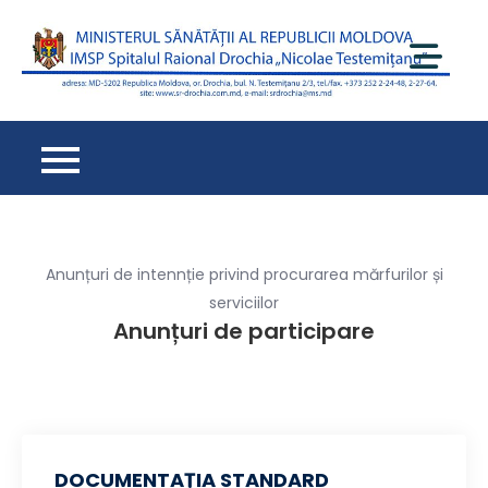
Перейти
к
содержимому
Spi
Ra
Dr
– 
de
cu
oa
Anunțuri de intennție privind procurarea mărfurilor și
serviciilor
Anunțuri de participare
DOCUMENTAŢIA STANDARD