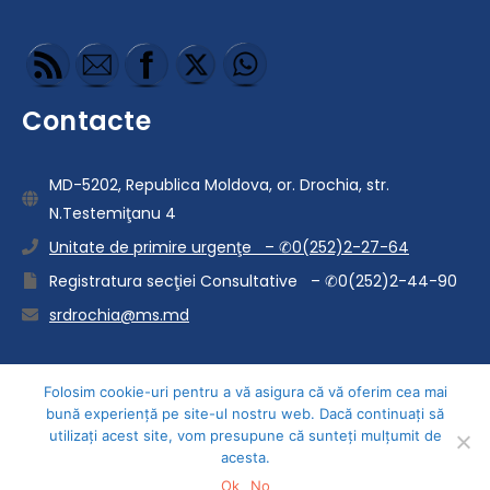
Contacte
MD-5202, Republica Moldova, or. Drochia, str.
N.Testemiţanu 4
Unitate de primire urgenţe – ✆0(252)2-27-64
Registratura secţiei Consultative – ✆0(252)2-44-90
srdrochia@ms.md
Folosim cookie-uri pentru a vă asigura că vă oferim cea mai
bună experiență pe site-ul nostru web. Dacă continuați să
utilizați acest site, vom presupune că sunteți mulțumit de
Copyright © IMSP Spitalul Raional Drochia ”Nicolae
acesta.
Testemițanu” Тема Mavix Medical от
Creativ Themes
Ok
No