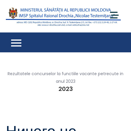
Перейти
к
содержимому
Spi
Ra
Dr
– 
de
cu
oa
Rezultatele concurselor la functiile vacante petrecute in
anul 2023
2023