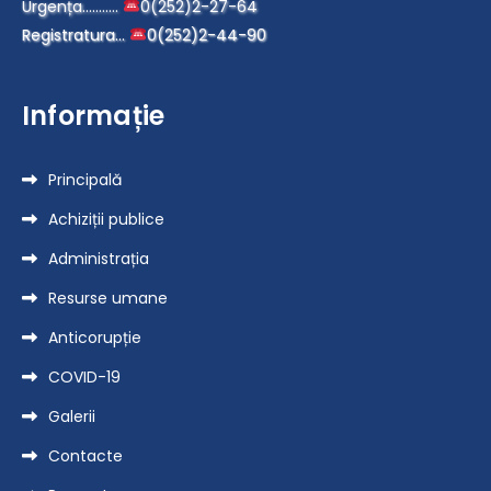
Urgența………..
0(252)2-27-64
Registratura…
0(252)2-44-90
Informație
Principală
Achiziții publice
Administrația
Resurse umane
Anticorupție
COVID-19
Galerii
Contacte