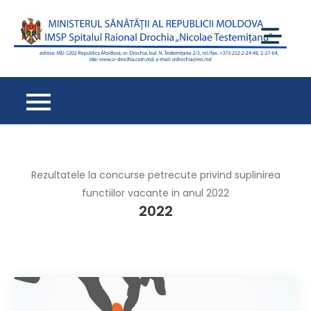
Перейти
к
содержимому
Spi
Ra
Dr
– 
de
cu
oa
Rezultatele la concurse petrecute privind suplinirea
functiilor vacante in anul 2022
2022