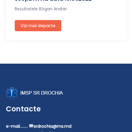
Rezultatele Bîzgan Andrei
Vizi mai departe
Contacte
e-mail………
srdrochia@ms.md