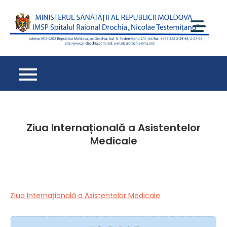
Перейти
к
содержимому
Spi
Ra
Dr
– 
de
cu
oa
Ziua Internațională a Asistentelor
Medicale
Ziua Internațională a Asistentelor Medicale