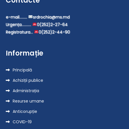
Contacte
e-mail………
srdrochia@ms.md
Urgența………..
0(252)2-27-64
Registratura…
0(252)2-44-90
Informație
Principală
Achiziții publice
Administrația
Resurse umane
Anticorupție
COVID-19