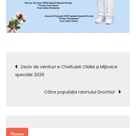
Навигация
Deziv de venituri si Cheltuieli CNAM și Mijloace
speciale 2026
по
Către populația raionului Drochia!
записям
Найти: