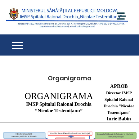
Перейти
к
содержимому
Spi
Ra
Dr
– 
de
cu
oa
Organigrama
APROB
Director IMSP
ORGANIGRAMA
Spitalul Raional
IMSP
Spitalul
Raional
Drochia
Drochia ”Nicolae
“
Nicolae Testemițanu”
Testemițanu”
Iurie
Babin