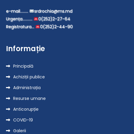
e-mail………
srdrochia@ms.md
Urgența………..
0(252)2-27-64
Registratura…
0(252)2-44-90
Informație
Principală
Achiziții publice
Administrația
Resurse umane
Anticorupție
COVID-19
Galerii