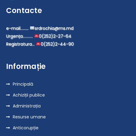
Contacte
e-mail………
srdrochia@ms.md
Urgența………..
0(252)2-27-64
Registratura…
0(252)2-44-90
Informație
Principală
Achiziții publice
Administrația
Resurse umane
Anticorupție