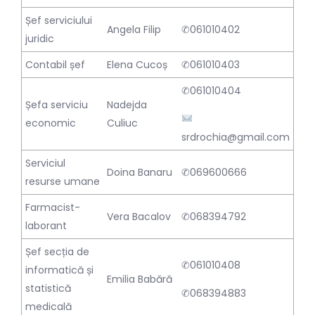
Șef serviciului
Angela Filip
✆061010402
juridic
Contabil șef
Elena Cucoș
✆061010403
✆061010404
Șefa serviciu
Nadejda
economic
Culiuc
srdrochia@gmail.com
Serviciul
Doina Banaru
✆069600666
resurse umane
Farmacist-
Vera Bacalov
✆068394792
laborant
Șef secția de
✆061010408
informatică și
Emilia Babără
statistică
✆068394883
medicală