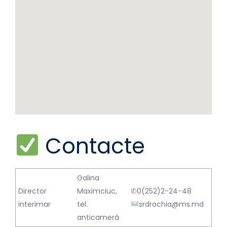
Contacte
Galina
Director
Maximciuc,
✆0(252)2-24-48
interimar
tel.
srdrochia@ms.md
anticameră