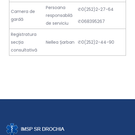
Persoana
✆0(252)2-27-64
Camera de
responsabilă
gardă
✆068395267
de serviciu
Registratura
secția
Nellea Șarban
✆0(252)2-44-90
consultativă