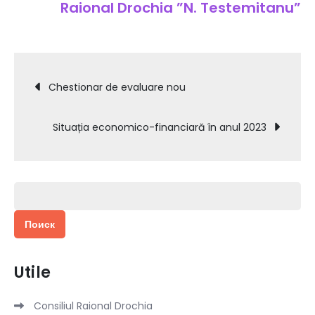
Raional Drochia ”N. Testemitanu”
Навигация
Chestionar de evaluare nou
по
Situația economico-financiară în anul 2023
записям
Найти:
Utile
Consiliul Raional Drochia