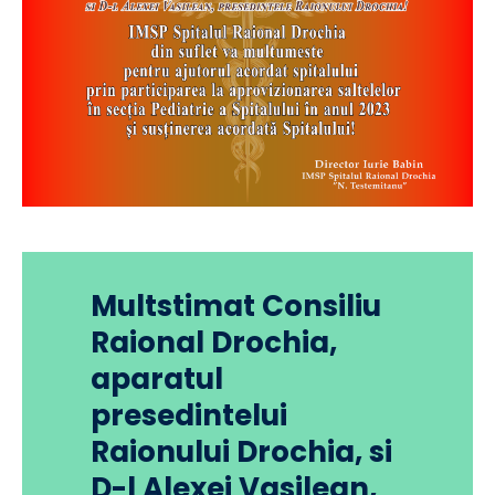
Multstimat Consiliu
Raional Drochia,
aparatul
presedintelui
Raionului Drochia, si
D-l Alexei Vasilean,