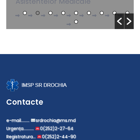
Asistentelor Medicale
Contacte
e-mail………
srdrochia@ms.md
Urgența………..
0(252)2-27-64
Registratura…
0(252)2-44-90