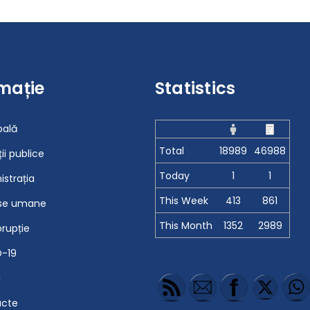
mație
Statistics
pală
Total
18989
46988
ții publice
Today
1
1
istrația
This Week
413
861
se umane
This Month
1352
2989
orupție
-19
i
acte