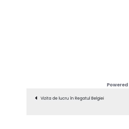
Powered
Навигация
Vizita de lucru în Regatul Belgiei
по