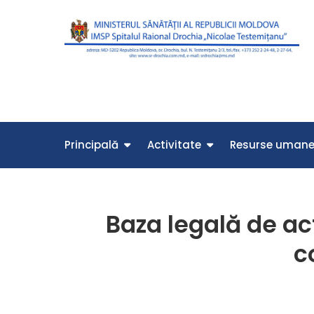
Перейти
к
содержимому
Principală
Activitate
Resurse uman
Baza legală de ac
c