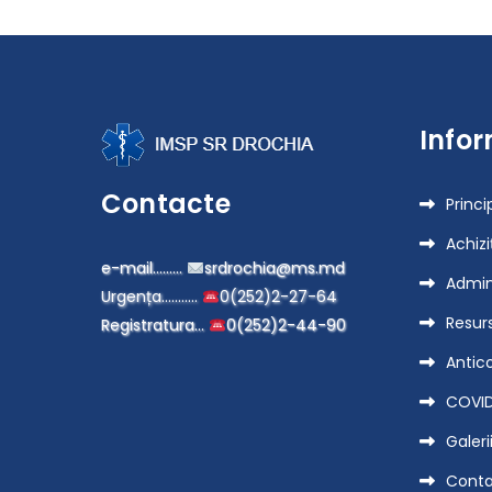
записям
Infor
Contacte
Princi
Achizi
e-mail………
srdrochia@ms.md
Admin
Urgența………..
0(252)2-27-64
Resur
Registratura…
0(252)2-44-90
Antic
COVID
Galeri
Cont