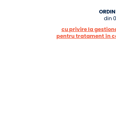
ORDIN
din 
cu privire la gestion
pentru tratament în c
ACHIZIȚII
PLANURI