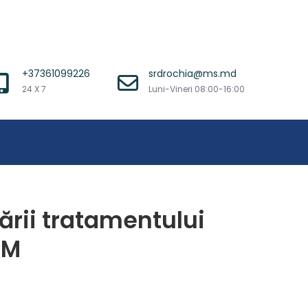
+37361099226
srdrochia@ms.md
24 X 7
Luni-Vineri 08:00-16:00
ării tratamentului
AM