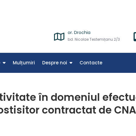
Spitalului Raional Drochia – mână de mână cu oamenii
or. Drochia
bd. Nicolae Testemițanu 2/3
e
Mulțumiri
Despre noi
Contacte
tivitate în domeniul efectu
ostisitor contractat de CN