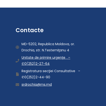
Contacte
MD-5202, Republica Moldova, or.
Drochia, str. N.Testemiţanu 4
Unitate de primire urgenţe –
✆0(252)2-27-64
Registratura secţiei Consultative –
✆0(252)2-44-90
srdrochia@ms.md