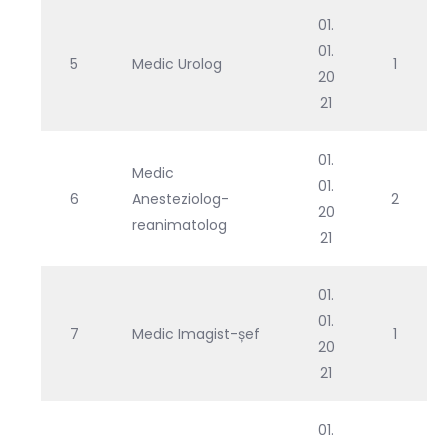
01.
01.
5
Medic Urolog
1
20
21
01.
Medic
01.
6
Anesteziolog-
2
20
reanimatolog
21
01.
01.
7
Medic Imagist-șef
1
20
21
01.