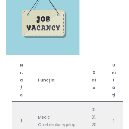
N
U
r.
D
ni
d
Funcția
at
t
/
a
ă
o
ți
01.
Medic
01.
1
1
Otorhinolaringolog
20