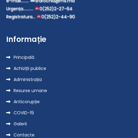
e-mail………
srdrochia@ms.md
Urgența………..
0(252)2-27-64
Registratura…
0(252)2-44-90
Informație
Principală
Achiziții publice
Administrația
Resurse umane
Anticorupție
COVID-19
Galerii
Contacte