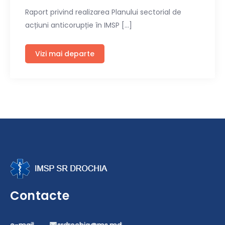
Raport privind realizarea Planului sectorial de
acțiuni anticorupție în IMSP […]
Vizi mai departe
Contacte
e-mail………
srdrochia@ms.md