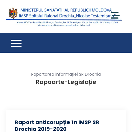
Перейти
к
содержимому
Spi
Ra
Dr
– 
de
cu
oa
Raportarea informației SR Drochia
Rapoarte-Legislație
Raport anticorupție în IMSP SR
Drochia 2019-2020